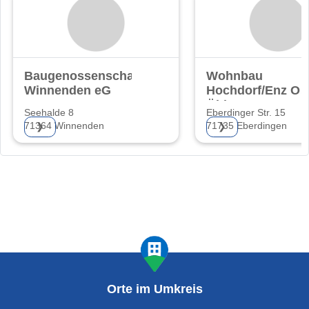
Baugenossenschaft
Wohnbau
Winnenden eG
Hochdorf/Enz O.
Öhler
Seehalde 8
Eberdinger Str. 15
71364 Winnenden
71735 Eberdingen
❯
❯
Orte im Umkreis