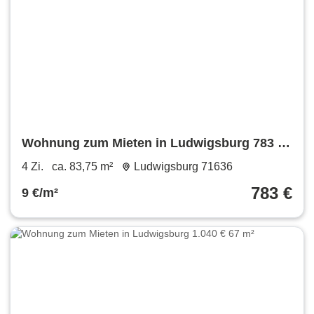
Wohnung zum Mieten in Ludwigsburg 783 €
83.75 m²
4 Zi.
ca. 83,75 m²
Ludwigsburg 71636
783 €
9 €/m²