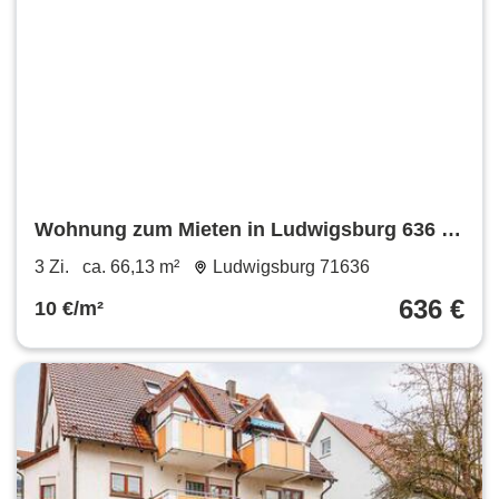
Wohnung zum Mieten in Ludwigsburg 636 €
66.13 m²
3 Zi.
ca. 66,13 m²
Ludwigsburg 71636
636 €
10 €/m²