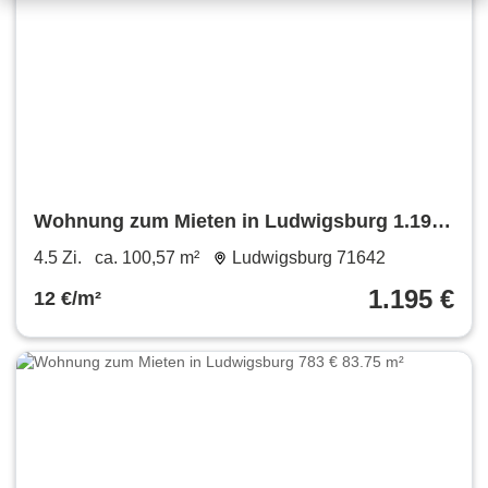
Wohnung zum Mieten in Ludwigsburg 1.195
€ 100.57 m²
4.5 Zi.
ca. 100,57 m²
Ludwigsburg 71642
1.195 €
12 €/m²