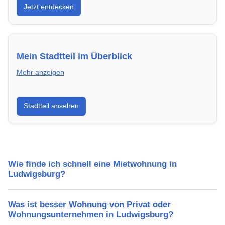
Jetzt entdecken
energieeffizient und sofort bezugsfertig.
Mein Stadtteil im Überblick
Mehr anzeigen
Erfahre mehr über deinen Stadtteil in Ludwigsburg:
Stadtteil ansehen
Lebensqualität, Verkehrsanbindung, Schulen,
Freizeitmöglichkeiten und Mietpreise.
Wie finde ich schnell eine Mietwohnung in
Ludwigsburg?
Was ist besser Wohnung von Privat oder
Wohnungsunternehmen in Ludwigsburg?