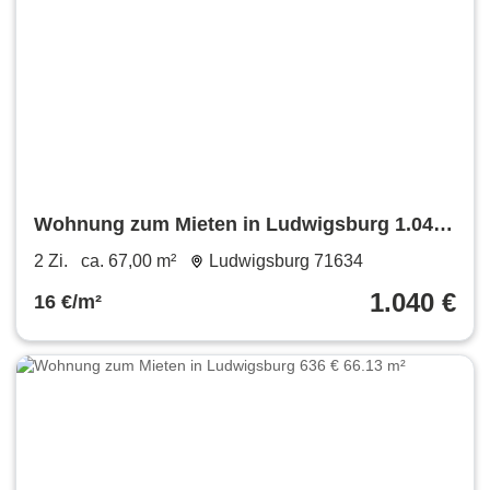
Wohnung zum Mieten in Ludwigsburg 1.040
€ 67 m²
2 Zi.
ca. 67,00 m²
Ludwigsburg 71634
1.040 €
16 €/m²