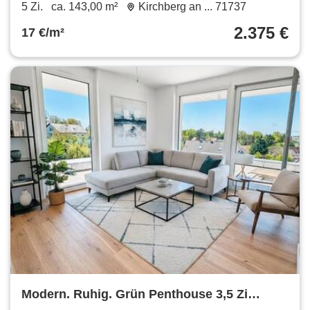
2.375 € 143 m²
5 Zi.
ca. 143,00 m²
Kirchberg an ... 71737
2.375 €
17 €/m²
Modern. Ruhig. Grün Penthouse 3,5 Zi