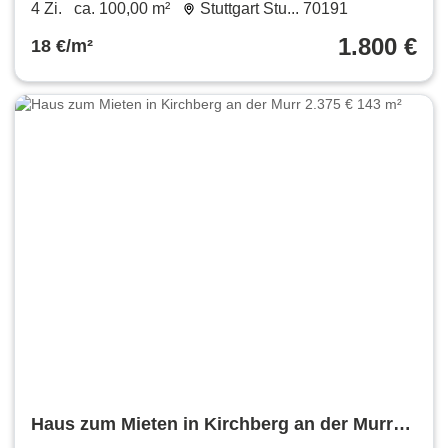
BALKONEN
4 Zi.
ca. 100,00 m²
Stuttgart Stu... 70191
1.800 €
18 €/m²
Haus zum Mieten in Kirchberg an der Murr