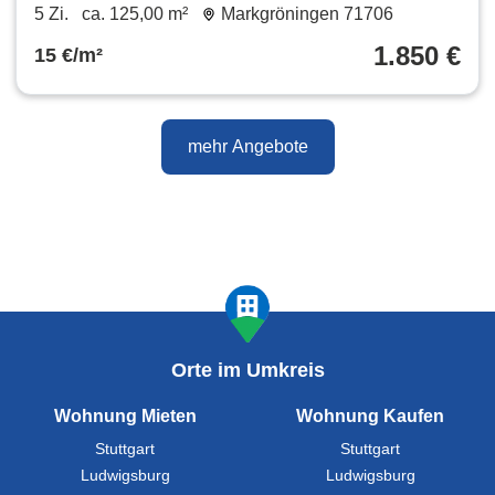
Markgröningen
5 Zi.
ca. 125,00 m²
Markgröningen 71706
1.850 €
15 €/m²
mehr Angebote
Orte im Umkreis
Wohnung Mieten
Wohnung Kaufen
Stuttgart
Stuttgart
Ludwigsburg
Ludwigsburg