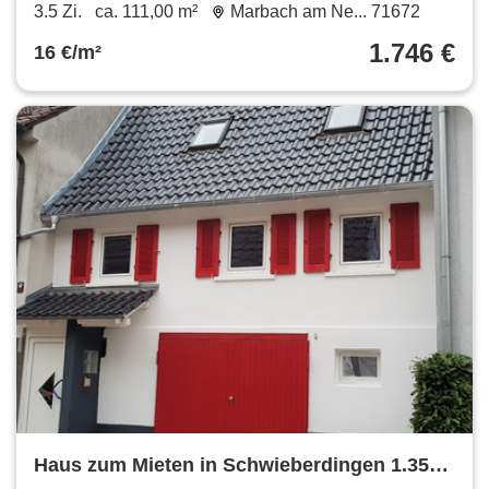
Neubauwohnungen mit großer Terrasse in
3.5 Zi.
ca. 111,00 m²
Marbach am Ne... 71672
traumhafter Feldrandlage
1.746 €
16 €/m²
Haus zum Mieten in Schwieberdingen 1.350