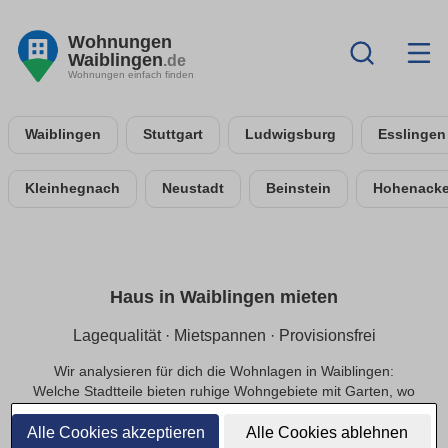
Wohnungen
Waiblingen
.de
Wohnungen einfach finden
Waiblingen
Stuttgart
Ludwigsburg
Esslingen
Kleinhegnach
Neustadt
Beinstein
Hohenacke
Haus in Waiblingen mieten
Lagequalität · Mietspannen · Provisionsfrei
Wir analysieren für dich die Wohnlagen in Waiblingen:
Welche Stadtteile bieten ruhige Wohngebiete mit Garten, wo
findest du zentrale Lagen mit guter Anbindung?
Transparente Mietspannen geben Orientierung bei der
Alle Cookies akzeptieren
Alle Cookies ablehnen