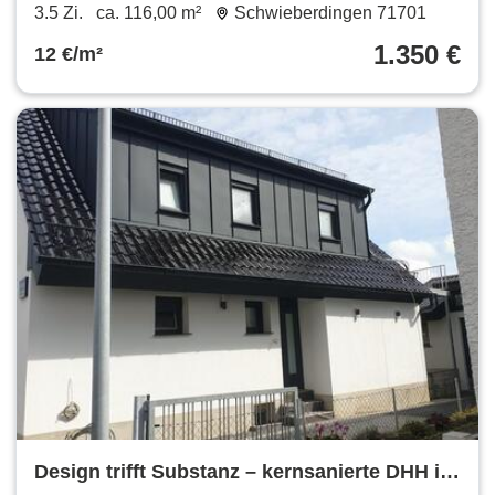
€ 116 m²
3.5 Zi.
ca. 116,00 m²
Schwieberdingen 71701
1.350 €
12 €/m²
Design trifft Substanz – kernsanierte DHH in