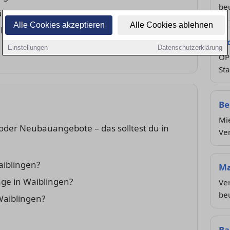
beu
für die Wohnungsbewerbung?
Alle Cookies akzeptieren
Alle Cookies ablehnen
 Miete?
Mo
Einstellungen
Datenschutzerklärung
ÖP
Sta
Be
Mi
der Neubauangebote – das solltest du in
Ve
aiblingen?
Ma
age in Waiblingen?
Ver
beu
Waiblingen?
Ba