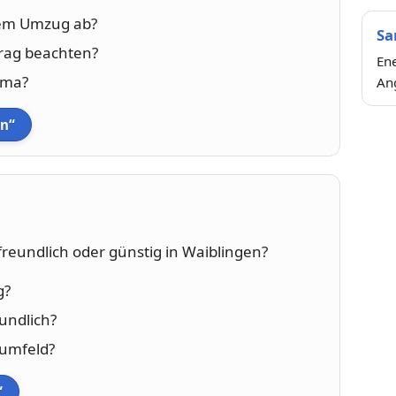
dem Umzug ab?
Sa
rag beachten?
Ene
rma?
An
en“
nfreundlich oder günstig in Waiblingen?
g?
eundlich?
numfeld?
“