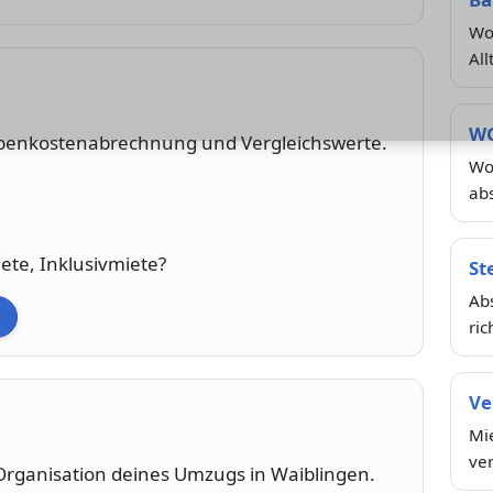
Wo
Al
WG
ebenkostenabrechnung und Vergleichswerte.
Woh
ab
te, Inklusivmiete?
St
Ab
ric
Ve
Mie
ve
ganisation deines Umzugs in Waiblingen.