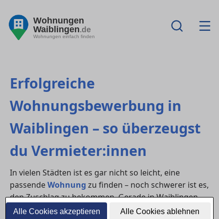
Wohnungen
Waiblingen
.de
Wohnungen einfach finden
Erfolgreiche
Wohnungsbewerbung in
Waiblingen – so überzeugst
du Vermieter:innen
In vielen Städten ist es gar nicht so leicht, eine
passende
Wohnung
zu finden – noch schwerer ist es,
den Zuschlag zu bekommen. Gerade in Waiblingen
gehört häufig zu den Regionen mit hoher Nachfrage.
Alle Cookies akzeptieren
Alle Cookies ablehnen