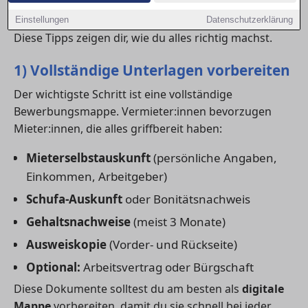
Mit einer professionellen
Wohnungsbewerbung
kannst du dich klar von der Konkurrenz abheben.
Einstellungen
Datenschutzerklärung
Diese Tipps zeigen dir, wie du alles richtig machst.
1) Vollständige Unterlagen vorbereiten
Der wichtigste Schritt ist eine vollständige
Bewerbungsmappe. Vermieter:innen bevorzugen
Mieter:innen, die alles griffbereit haben:
Mieterselbstauskunft
(persönliche Angaben,
Einkommen, Arbeitgeber)
Schufa-Auskunft
oder Bonitätsnachweis
Gehaltsnachweise
(meist 3 Monate)
Ausweiskopie
(Vorder- und Rückseite)
Optional:
Arbeitsvertrag oder Bürgschaft
Diese Dokumente solltest du am besten als
digitale
Mappe
vorbereiten, damit du sie schnell bei jeder