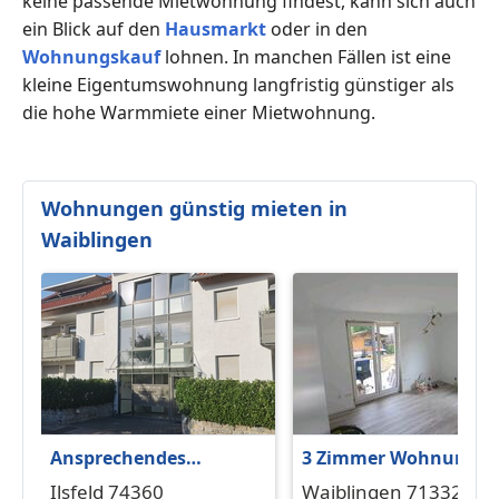
keine passende Mietwohnung findest, kann sich auch
ein Blick auf den
Hausmarkt
oder in den
Wohnungskauf
lohnen. In manchen Fällen ist eine
kleine Eigentumswohnung langfristig günstiger als
die hohe Warmmiete einer Mietwohnung.
Wohnungen günstig mieten in
Waiblingen
Ansprechendes
3 Zimmer Wohnung i
Appartement in
Waiblingen zu
Ilsfeld 74360
Waiblingen 71332